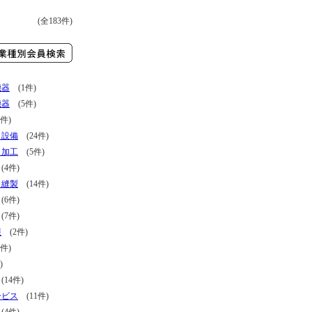
(全183件)
機器
(1件)
機器
(5件)
件)
・設備
(24件)
・加工
(5件)
4件)
・縫製
(14件)
6件)
7件)
報
(2件)
件)
)
14件)
ービス
(11件)