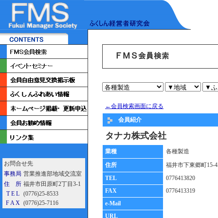
←会員検索画面に戻る
会員紹介
タナカ株式会社
業種
各種製造
お問合せ先
住所
福井市下東郷町15-4
事務局
営業推進部地域交流室
TEL
0776413820
住 所
福井市田原町2丁目3-1
FAX
0776413319
T E L
(0776)25-8533
F A X
(0776)25-7116
e-Mail
URL