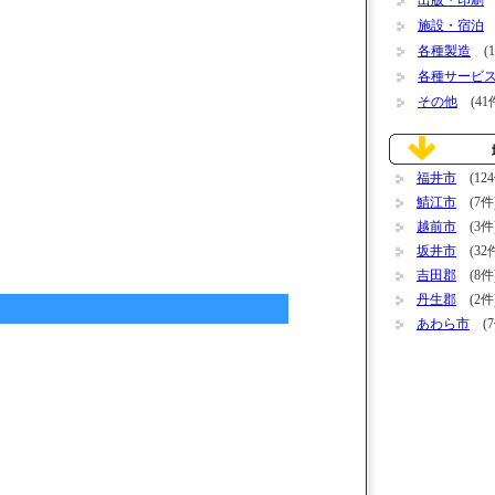
出版・印刷
(
施設・宿泊
(
各種製造
(1
各種サービ
その他
(41
福井市
(124
鯖江市
(7件
越前市
(3件
坂井市
(32
吉田郡
(8件
丹生郡
(2件
あわら市
(7