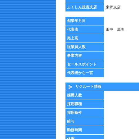
ふくしん担当支店
東郷支店
創業年月日
代表者
田中 源美
売上高
従業員人数
事業内容
セールスポイント
代表者から一言
リクルート情報
採用人数
採用職種
採用条件
給与
勤務時間
休暇