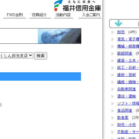
卸売
(4件)
電気・電子
機械・精密
眼鏡関連
(9
建築・土木
鉄工・石材
建材・資材
(
繊維・織物
自動車関連
(
通信・運輸
(
ソフト・情
5
食品関連
(8
飲食業
(2件
卸売・小売
(
不動産・サ