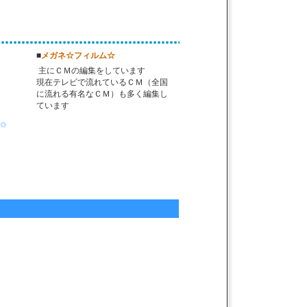
■
メガネ☆フィルム☆
主にＣＭの編集をしています
現在テレビで流れているＣＭ（全国
に流れる有名なＣＭ）も多く編集し
ています