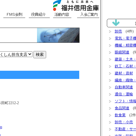
卸売
(4件)
電気・電子
機械・精密
眼鏡関連
(9
建築・土木
鉄工・石材
建材・資材
(
繊維・織物
自動車関連
(
通信・運輸
(
ソフト・情
木田町2212-2
食品関連
(8
飲食業
(2件
卸売・小売
(
jp
不動産・サ
p