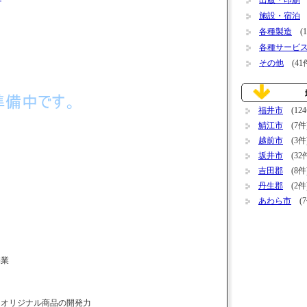
出版・印刷
(
施設・宿泊
(
各種製造
(1
各種サービ
その他
(41
福井市
(124
鯖江市
(7件
越前市
(3件
坂井市
(32
吉田郡
(8件
丹生郡
(2件
あわら市
(7
売業
るオリジナル商品の開発力