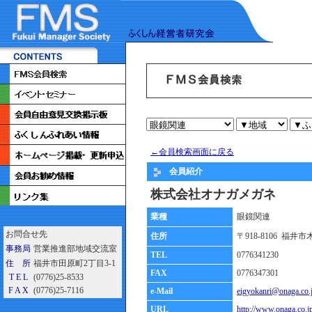
←会員検索画面に戻る
会員紹介
株式会社オナガメガネ
業種
眼鏡関連
お問合せ先
住所
〒918-8106 福井市
事務局
営業推進部地域交流室
TEL
0776341230
住 所
福井市田原町2丁目3-1
FAX
0776347301
T E L
(0776)25-8533
F A X
(0776)25-7116
e-Mail
eigyokanri@onaga.co.
URL
http://www.onaga.co.j