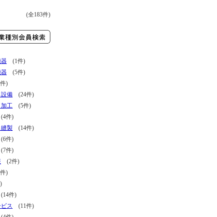
(全183件)
機器
(1件)
機器
(5件)
件)
・設備
(24件)
・加工
(5件)
4件)
・縫製
(14件)
6件)
7件)
報
(2件)
件)
)
14件)
ービス
(11件)