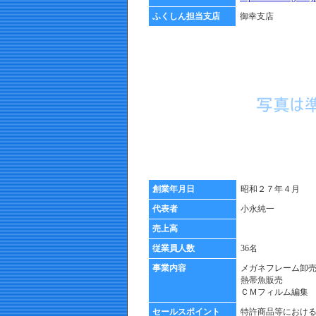
ふくしん担当支店
御幸支店
創業年月日
昭和２７年４月
代表者
小永純一
売上高
従業員人数
36名
事業内容
メガネフレーム卸
熱帯魚販売
ＣＭフィルム編集
セールスポイント
特許商品等におけ