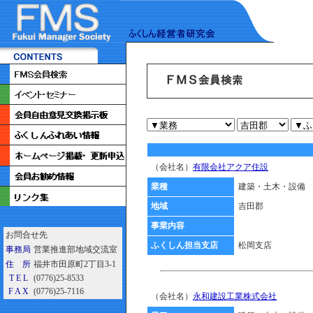
（会社名）
有限会社アクア住設
業種
建築・土木・設備
地域
吉田郡
事業内容
お問合せ先
ふくしん担当支店
松岡支店
事務局
営業推進部地域交流室
住 所
福井市田原町2丁目3-1
T E L
(0776)25-8533
F A X
(0776)25-7116
（会社名）
永和建設工業株式会社