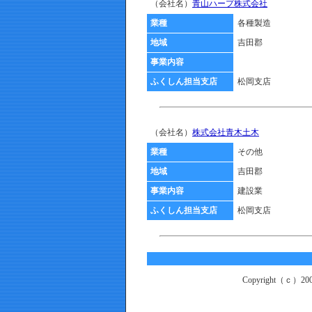
（会社名）
青山ハープ株式会社
業種
各種製造
地域
吉田郡
事業内容
ふくしん担当支店
松岡支店
（会社名）
株式会社青木土木
業種
その他
地域
吉田郡
事業内容
建設業
ふくしん担当支店
松岡支店
Copyright（ｃ）2003 -