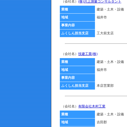
（会社名）
(株)川上測量コンサルタント
業種
建築・土木・設備
地域
福井市
事業内容
ふくしん担当支店
工大前支店
（会社名）
技建工業(株)
業種
建築・土木・設備
地域
福井市
事業内容
ふくしん担当支店
本店営業部
（会社名）
有限会社木村工業
業種
建築・土木・設備
地域
吉田郡