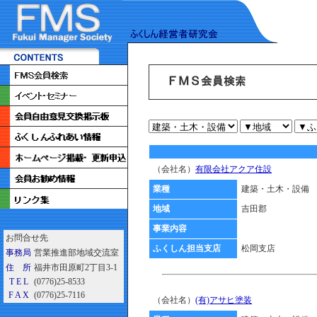
（会社名）
有限会社アクア住設
業種
建築・土木・設備
地域
吉田郡
事業内容
お問合せ先
ふくしん担当支店
松岡支店
事務局
営業推進部地域交流室
住 所
福井市田原町2丁目3-1
T E L
(0776)25-8533
F A X
(0776)25-7116
（会社名）
(有)アサヒ塗装