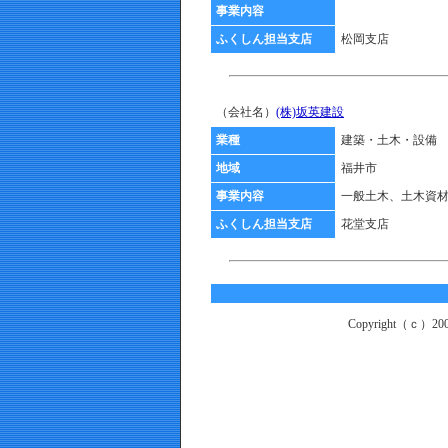
事業内容
ふくしん担当支店
松岡支店
（会社名）
(株)坂英建設
業種
建築・土木・設備
地域
福井市
事業内容
一般土木、土木資
ふくしん担当支店
花堂支店
Copyright（ｃ）2003 -