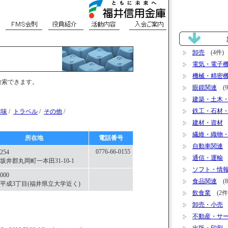
卸売
(4件)
電気・電子
機械・精密
検索できます。
眼鏡関連
(9
建築・土木
鉄工・石材
趣味
/
トラベル
/
その他
/
建材・資材
(
繊維・織物
所在地
電話番号
自動車関連
(
0776-66-0155
254
通信・運輸
(
坂井郡丸岡町一本田31-10-1
ソフト・情
000
食品関連
(8
平成3丁目(福井県立大学近く)
飲食業
(2件
卸売・小売
(
不動産・サ