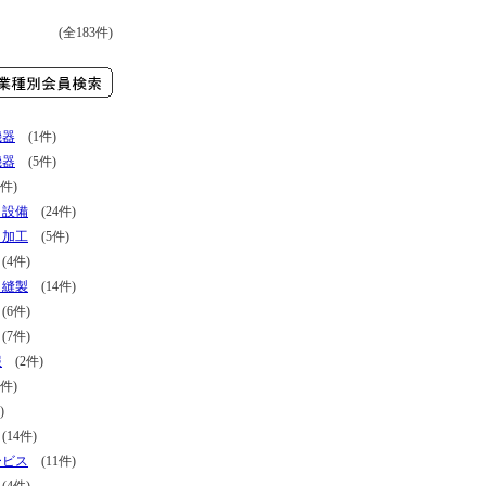
(全183件)
機器
(1件)
機器
(5件)
件)
・設備
(24件)
・加工
(5件)
4件)
・縫製
(14件)
6件)
7件)
報
(2件)
件)
)
14件)
ービス
(11件)