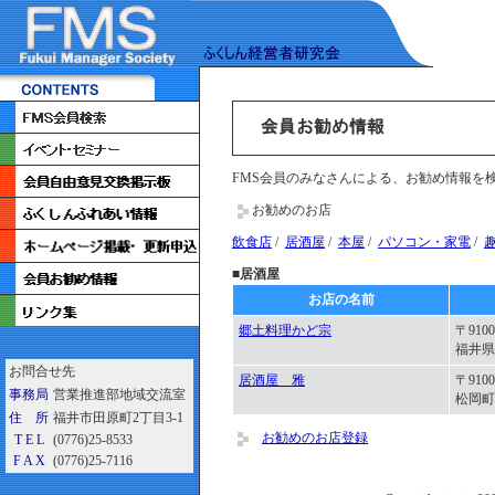
FMS会員のみなさんによる、お勧め情報を
お勧めのお店
飲食店
/
居酒屋
/
本屋
/
パソコン・家電
/
■
居酒屋
お店の名前
郷土料理かど宗
〒9100
福井県
お問合せ先
居酒屋 雅
〒9100
事務局
営業推進部地域交流室
松岡町
住 所
福井市田原町2丁目3-1
お勧めのお店登録
T E L
(0776)25-8533
F A X
(0776)25-7116