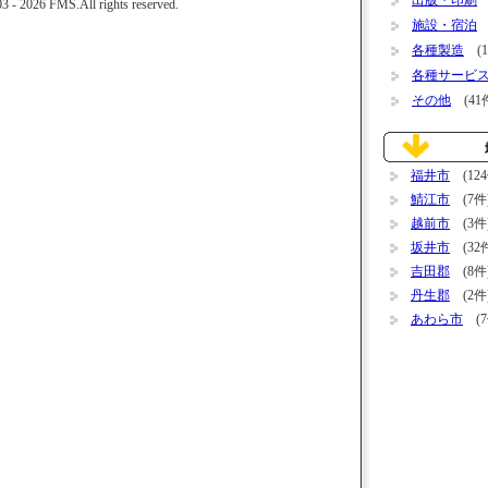
出版・印刷
(
 2026 FMS.All rights reserved.
施設・宿泊
(
各種製造
(1
各種サービ
その他
(41
福井市
(124
鯖江市
(7件
越前市
(3件
坂井市
(32
吉田郡
(8件
丹生郡
(2件
あわら市
(7